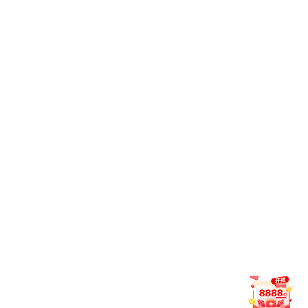
带来拉丁舞《光之年轮》，轻快的恰恰似此刻青春的
校内
导航
锋芒，深情的伦巴回望时光的珍藏，而奔放的桑巴，
正以不可阻挡的热情，跃向2026的崭新晨光。随后，
由刘文宇、谢嘉豪两位同学，带我们沉醉于《贝加尔
湖畔》的空灵意境，在婉转歌声中感受岁月静好与深
情绵长。由学校优秀校友吕泓霆带来精彩的《川剧变
脸》，一张张脸谱瞬息万变，一次次转身惊艳四座，
展示的不仅是指尖的绝技，更是中华文脉的生动传
承。由建筑工程欧宝ob体育娱乐带来朗诵情景剧《挥
戈耕耘·工匠精神》，从榫卯的精雕到蓝图的细绘，建
筑人的匠心，是对工艺的坚守，更是对品质的追求。
最后，由校艺术团模特队带来走秀表演《穿越时空的
女性光芒》，从过往风雅到今朝鲜活，再至未来锋
芒，女性的独立与自信从未褪色。