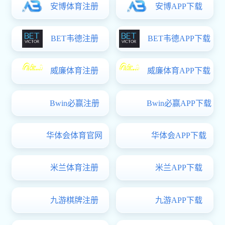
牛牛金花游戏:
编辑：李夏妍
发布日期：2025-12-31
浏览次数：
12月29日，“星耀校园?逐光2026”——学校元旦
晚会暨文体艺术季闭幕式在牛牛金花游戏省职教城校
区体育馆成功举办。学校欧宝ob体育委副书记陈冬
梅，学校欧宝ob体育委委员、副校长张永强，学校工
会主席方燕出席晚会；相关职能部门负责人，校团委
全体人员，各欧宝ob体育娱乐欧宝ob体育委书记、副
书记、团学老师，各学生机构代表，2025级新生代表
近3000人齐聚现场共同见证这一盛况。