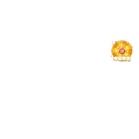
艺术设
徐谌榕、刘
省
梁
主
计欧宝
凤起潮乡——县域文
一星、黄
赛
敏
体
ob体育
化数智品牌系统
洋、郭希、
铜
芝
赛
娱乐
詹志
奖
艺术设
省
吴
张文婷、徐
主
计欧宝
艺“数”方舟——AI赋能
赛
紫
晓柔、路春
体
ob体育
中华非遗跨境传承
铜
榆
辉、吴紫倩
赛
娱乐
奖
财经商
李梦溪、胡
省
“兰”图新绘 ——AI 赋
廖
主
贸欧宝
延华、邓兆
赛
能蝴蝶兰智慧种植与
宝
体
ob体育
虎、李嘉
铜
全链营销领航者
婷
赛
娱乐
明、王江丽
奖
财经商
张华、陈舒
省
万绿养仓——环万绿
叶
专