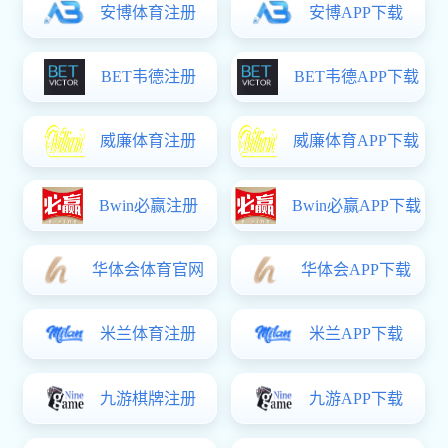
牛牛金花游戏:
编辑：梁儒风
发布日期：2026-05-26
浏览次数：
5月22日至24日，第十五届“挑战杯”广东大学生创
业计划竞赛终审决赛在广东技术师范大学落下帷幕。
我校师生直面挑战、锐意进取，斩获20个奖项，其中
银奖4项、铜奖16项，学校再次荣获“进步奖”。
获
欧宝ob
负
奖
赛
体育娱
项目名称
责
指导老师
情
道
乐
人
况
财经商
省
潮茶出山——非遗单
何
主
贸欧宝
王帅、王玉
赛