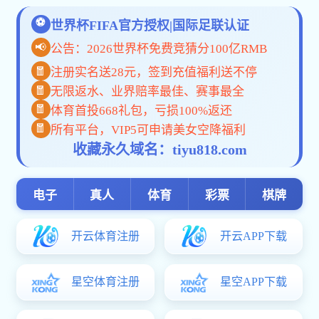
牛牛金花游戏: 学校要闻
牛牛金花游戏: 学校要闻
首页
>>
学校要闻
>> 正文
“挑战杯”创业计划竞赛 省奖20
项！再获“进步奖”！